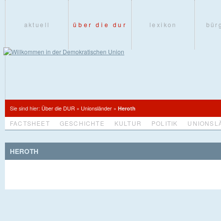
aktuell
über die dur
lexikon
bür
Sie sind hier:
Über die DUR
»
Unionsländer
»
Heroth
FACTSHEET
GESCHICHTE
KULTUR
POLITIK
UNIONSL
HEROTH