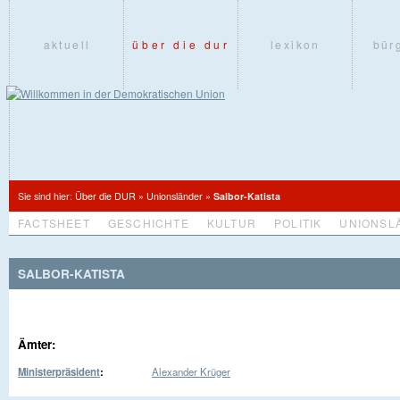
aktuell
über die dur
lexikon
bür
Sie sind hier:
Über die DUR
»
Unionsländer
»
Salbor-Katista
FACTSHEET
GESCHICHTE
KULTUR
POLITIK
UNIONSL
SALBOR-KATISTA
Ämter:
Ministerpräsident
:
Alexander Krüger